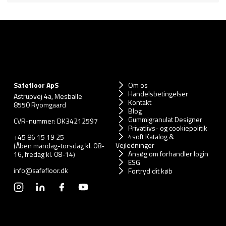
Safefloor ApS
Om os
Handelsbetingelser
Astrupvej 4a, Mesballe
Kontakt
8550 Ryomgaard
Blog
Gummigranulat Designer
CVR-nummer: DK34212597
Privatlivs- og cookiepolitik
4soft Katalog &
+45 86 15 19 25
Vejledninger
(Åben mandag-torsdag kl. 08-
Ansøg om forhandler login
16, fredag kl. 08-14)
ESG
info@safefloor.dk
Fortryd dit køb