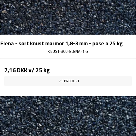
Elena - sort knust marmor 1,8-3 mm - pose a 25 kg
KNUST-300-ELENA-1-3
7,16 DKK
v/ 25 kg
VIS PRODUKT