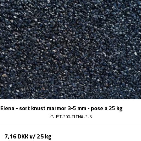
Elena - sort knust marmor 3-5 mm - pose a 25 kg
KNUST-300-ELENA-3-5
7,16 DKK
v/ 25 kg