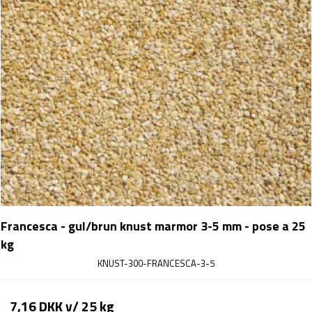
Francesca - gul/brun knust marmor 3-5 mm - pose a 25
kg
KNUST-300-FRANCESCA-3-5
7,16 DKK
v/ 25 kg