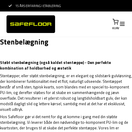
15 ÅRS ERFARING I ETABLERING
PROFESSIONEL RÅ
KURV
Stenbelægning
Støbt stenbelægning (også kaldet stentæppe) - Den perfekte
kombination af holdbarhed og æstetik
Stentæpper, eller støbt stenbelægning, er en elegant og slidstærk gulvløsning,
der kombinerer funktionalitet med et flot, naturligt udseende. Stentæppet
består af små sten, typisk kvarts, som blandes med en speciel to-komponent
PU-lim, og derefter støbes for at skabe en sammenhængende og jævn
overflade. Det resulterer i et yderst robust og langtidsholdbart gulv, der kan
modstå dagligt slid og lettere kørsel, samtidig med at det har et eksklusivt,
visuelt udtryk.
Hos Safefloor gør vi det nemt for dig at komme i gang med din støbte
stenbelægning. Vi leverer både den nødvendige to-komponent PU-lim og de
kvartssten, der bruges til at skabe det perfekte stentæppe. Vores lim er