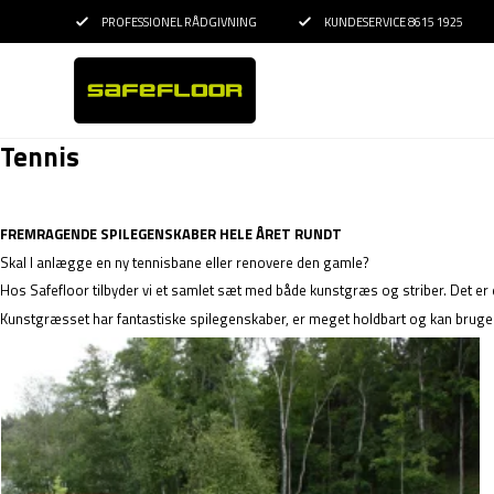
PROFESSIONEL RÅDGIVNING
KUNDESERVICE 8615 1925
Tennis
FREMRAGENDE SPILEGENSKABER HELE ÅRET RUNDT
Skal I anlægge en ny tennisbane eller renovere den gamle?
Hos Safefloor tilbyder vi et samlet sæt med både
kunstgræs
og striber. Det er
Kunstgræsset har fantastiske spilegenskaber, er meget holdbart og kan bruges