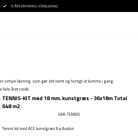
15 ÅRS ERFARING I ETABLERING
 en simpel løsning, som gør det nemt og hurtigt at komme i gang.
 hele året rundt.
TENNIS-KIT med 18 mm. kunstgræs - 36x18m Total
648 m2
VAR-TENNIS
Tennis kit med ACE kunstgræs fra Avalon