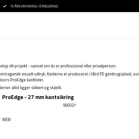
15 ÅRS ERFARING I ETABLERING
 netop dit projekt - uanset om du er professionel eller privatperson.
 et fremragende visuelt udtryk. Kanterne er produceret i hård PE genbrugsplast
floors ProEdge kantlister.
rner altid ligger sikkert og stabilt.
ProEdge - 27 mm kantsikring
900327
WEB