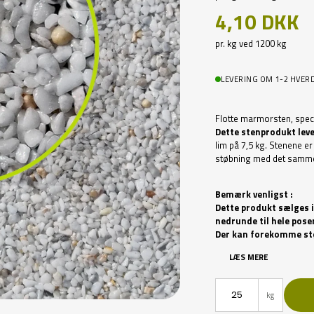
4,10 DKK
pr. kg ved 1200 kg
LEVERING OM 1-2 HVER
Flotte marmorsten, speci
Dette stenprodukt leve
lim på 7,5 kg. Stenene er 
støbning med det samm
Bemærk venligst :
Dette produkt sælges i 2
nedrunde til hele poser
Der kan forekomme stø
LÆS MERE
kg