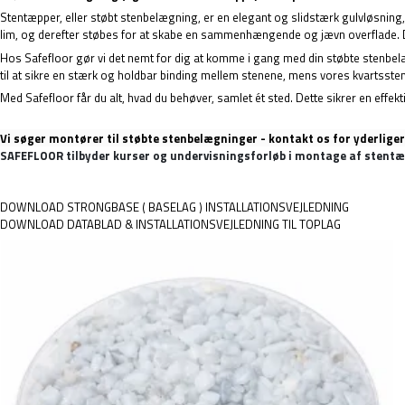
Stentæpper, eller støbt stenbelægning, er en elegant og slidstærk gulvløsning
lim, og derefter støbes for at skabe en sammenhængende og jævn overflade. Det r
Hos Safefloor gør vi det nemt for dig at komme i gang med din støbte stenbelæ
til at sikre en stærk og holdbar binding mellem stenene, mens vores kvartssten
Med Safefloor får du alt, hvad du behøver, samlet ét sted. Dette sikrer en effek
Vi søger montører til støbte stenbelægninger - kontakt os for yderlige
SAFEFLOOR tilbyder kurser og undervisningsforløb i montage af stentæpp
DOWNLOAD STRONGBASE ( BASELAG ) INSTALLATIONSVEJLEDNING
DOWNLOAD DATABLAD & INSTALLATIONSVEJLEDNING TIL TOPLAG