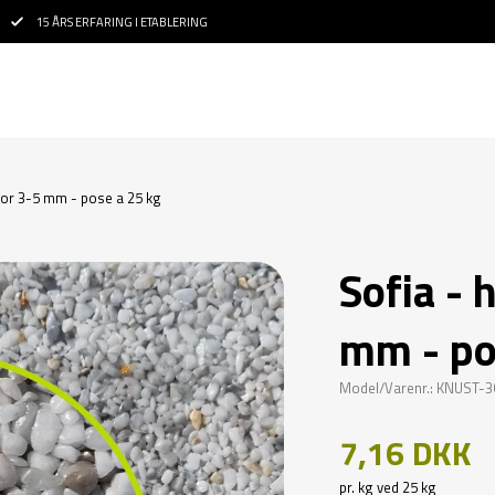
15 ÅRS ERFARING I ETABLERING
mor 3-5 mm - pose a 25 kg
Sofia -
mm - po
Model/Varenr.: KNUST-
7,16 DKK
pr. kg ved 25 kg