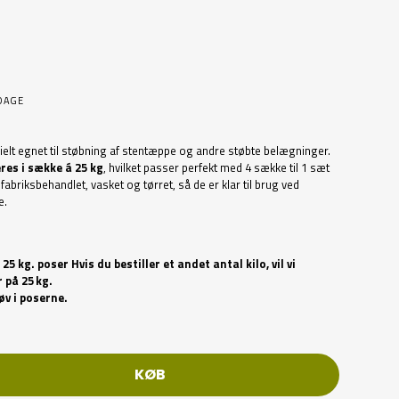
DAGE
elt egnet til støbning af stentæppe og andre støbte belægninger.
res i sække á 25 kg
, hvilket passer perfekt med 4 sække til 1 sæt
fabriksbehandlet, vasket og tørret, så de er klar til brug ved
e.
5 kg. poser Hvis du bestiller et andet antal kilo, vil vi
 på 25 kg.
v i poserne.
KØB