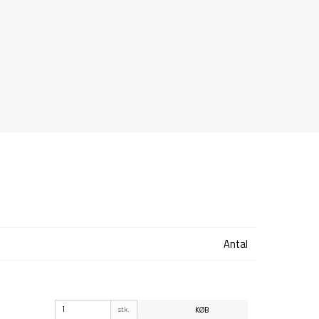
Antal
stk.
KØB