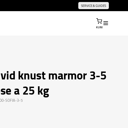
SERVICE & GUIDES
KURV
 hvid knust marmor 3-5
se a 25 kg
300-SOFIA-3-5