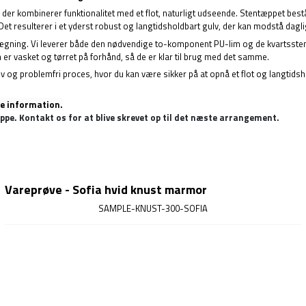
, der kombinerer funktionalitet med et flot, naturligt udseende. Stentæppet be
esulterer i et yderst robust og langtidsholdbart gulv, der kan modstå dagligt s
gning. Vi leverer både den nødvendige to-komponent PU-lim og de kvartssten, d
 er vasket og tørret på forhånd, så de er klar til brug med det samme.
tiv og problemfri proces, hvor du kan være sikker på at opnå et flot og langtidsh
re information.
e. Kontakt os for at blive skrevet op til det næste arrangement.
Vareprøve - Sofia hvid knust marmor
SAMPLE-KNUST-300-SOFIA