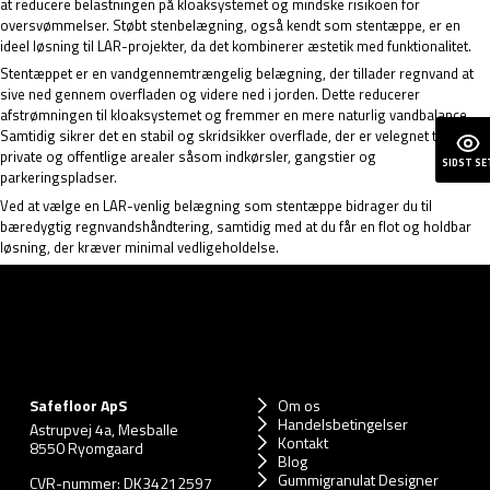
at reducere belastningen på kloaksystemet og mindske risikoen for
oversvømmelser. Støbt stenbelægning, også kendt som stentæppe, er en
ideel løsning til LAR-projekter, da det kombinerer æstetik med funktionalitet.
Stentæppet er en vandgennemtrængelig belægning, der tillader regnvand at
sive ned gennem overfladen og videre ned i jorden. Dette reducerer
afstrømningen til kloaksystemet og fremmer en mere naturlig vandbalance.
Samtidig sikrer det en stabil og skridsikker overflade, der er velegnet til både
private og offentlige arealer såsom indkørsler, gangstier og
SIDST SE
parkeringspladser.
Ved at vælge en LAR-venlig belægning som stentæppe bidrager du til
bæredygtig regnvandshåndtering, samtidig med at du får en flot og holdbar
løsning, der kræver minimal vedligeholdelse.
Safefloor ApS
Om os
Handelsbetingelser
Astrupvej 4a, Mesballe
Kontakt
8550 Ryomgaard
Blog
Gummigranulat Designer
CVR-nummer: DK34212597