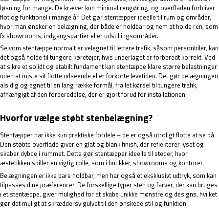
løsning for mange. De kræver kun minimal rengøring, og overfladen forbliver
flot og funktionel i mange år. Det gør stentæpper ideelle til rum og områder,
hvor man ønsker en belægning, der både er holdbar og nem at holde ren, som
fx showrooms, indgangspartier eller udstillingsområder.
Selvom stentæppe normalt er velegnet til lettere trafik, såsom personbiler, kan
det også holde til tungere køretøjer, hvis underlaget er forberedt korrekt. Ved
at sikre et solidt og stabilt fundament kan stentæppe klare større belastninger
uden at miste sit flotte udseende eller forkorte levetiden. Det gør belægningen
alsidig og egnet til en lang række formål, fra let kørsel til tungere trafik,
afhængigt af den forberedelse, der er gjort forud for installationen.
Hvorfor vælge støbt stenbelægning?
Stentæpper har ikke kun praktiske fordele – de er også utroligt flotte at se på.
Den støbte overflade giver en glat og blank finish, der reflekterer lyset og
skaber dybde i rummet. Dette gør stentæpper ideelle til steder, hvor
æstetikken spiller en vigtig rolle, som i butikker, showrooms og kontorer.
Belægningen er ikke bare holdbar, men har også et eksklusivt udtryk, som kan
tilpasses dine præferencer. De forskellige typer sten og farver, der kan bruges
i et stentæppe, giver mulighed for at skabe unikke mønstre og designs, hvilket
gør det muligt at skræddersy gulvet til den ønskede stil og funktion.