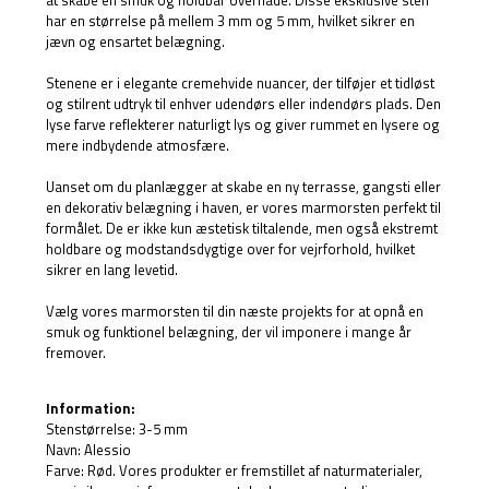
at skabe en smuk og holdbar overflade. Disse eksklusive sten
har en størrelse på mellem 3 mm og 5 mm, hvilket sikrer en
jævn og ensartet belægning.
Stenene er i elegante cremehvide nuancer, der tilføjer et tidløst
og stilrent udtryk til enhver udendørs eller indendørs plads. Den
lyse farve reflekterer naturligt lys og giver rummet en lysere og
mere indbydende atmosfære.
Uanset om du planlægger at skabe en ny terrasse, gangsti eller
en dekorativ belægning i haven, er vores marmorsten perfekt til
formålet. De er ikke kun æstetisk tiltalende, men også ekstremt
holdbare og modstandsdygtige over for vejrforhold, hvilket
sikrer en lang levetid.
Vælg vores marmorsten til din næste projekts for at opnå en
smuk og funktionel belægning, der vil imponere i mange år
fremover.
Information:
Stenstørrelse: 3-5 mm
Navn: Alessio
Farve: Rød. Vores produkter er fremstillet af naturmaterialer,