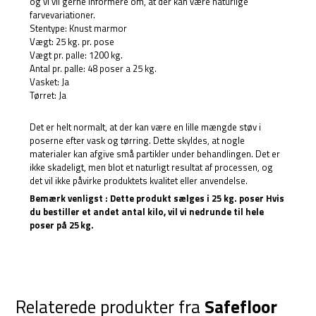
og vi vil gerne informere om, at der kan være naturlige
farvevariationer.
Stentype: Knust marmor
Vægt: 25 kg. pr. pose
Vægt pr. palle: 1200 kg.
Antal pr. palle: 48 poser a 25 kg.
Vasket: Ja
Tørret: Ja
Det er helt normalt, at der kan være en lille mængde støv i
poserne efter vask og tørring. Dette skyldes, at nogle
materialer kan afgive små partikler under behandlingen. Det er
ikke skadeligt, men blot et naturligt resultat af processen, og
det vil ikke påvirke produktets kvalitet eller anvendelse.
Bemærk venligst : Dette produkt sælges i 25 kg. poser Hvis
du bestiller et andet antal kilo, vil vi nedrunde til hele
poser på 25 kg.
Relaterede produkter fra
Safefloor