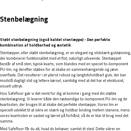
Stenbelægning
Støbt stenbelægning (også kaldet stentæppe) - Den perfekte
kombination af holdbarhed og æstetik
Stentæpper, eller støbt stenbelægning, er en elegant og slidstærk gulvløsning,
der kombinerer funktionalitet med et flot, naturligt udseende. Stentæppet
består af små sten, typisk kvarts, som blandes med en speciel to-komponent
PU-lim, og derefter støbes for at skabe en sammenhængende og jævn
overflade. Det resulterer i et yderst robust og langtidsholdbart gulv, der kan
modstå dagligt slid og lettere kørsel, samtidig med at det har et eksklusivt,
visuelt udtryk.
Hos Safefloor gør vi det nemt for dig at komme i gang med din støbte
stenbelægning. Vi leverer både den nødvendige to-komponent PU-lim og de
kvartssten, der bruges til at skabe det perfekte stentæppe. Vores lim er
specielt udviklet til at sikre en stærk og holdbar binding mellem stenene, mens
vores kvartssten er vasket og tørret på forhånd, så de er klar til brug med det
samme.
Med Safefloor får du alt, hvad du behøver, samlet ét sted. Dette sikrer en