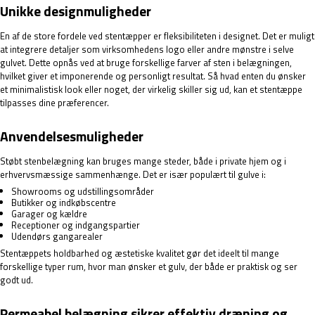
Unikke designmuligheder
En af de store fordele ved stentæpper er fleksibiliteten i designet. Det er muligt
at integrere detaljer som virksomhedens logo eller andre mønstre i selve
gulvet. Dette opnås ved at bruge forskellige farver af sten i belægningen,
hvilket giver et imponerende og personligt resultat. Så hvad enten du ønsker
et minimalistisk look eller noget, der virkelig skiller sig ud, kan et stentæppe
tilpasses dine præferencer.
Anvendelsesmuligheder
Støbt stenbelægning kan bruges mange steder, både i private hjem og i
erhvervsmæssige sammenhænge. Det er især populært til gulve i:
Showrooms og udstillingsområder
Butikker og indkøbscentre
Garager og kældre
Receptioner og indgangspartier
Udendørs gangarealer
Stentæppets holdbarhed og æstetiske kvalitet gør det ideelt til mange
forskellige typer rum, hvor man ønsker et gulv, der både er praktisk og ser
godt ud.
Permeabel belægning sikrer effektiv dræning og