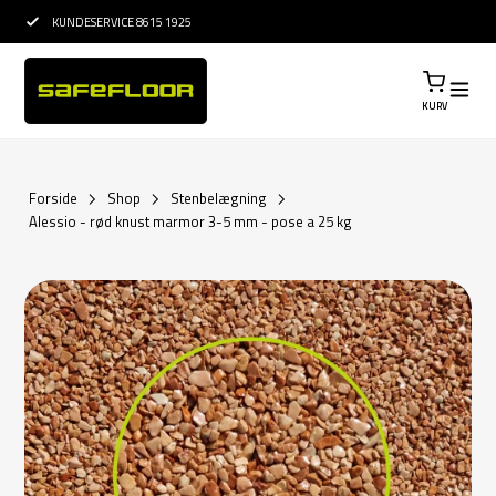
15 ÅRS ERFARING I ETABLERING
PROFESSIONEL RÅ
KURV
Forside
Shop
Stenbelægning
Alessio - rød knust marmor 3-5 mm - pose a 25 kg