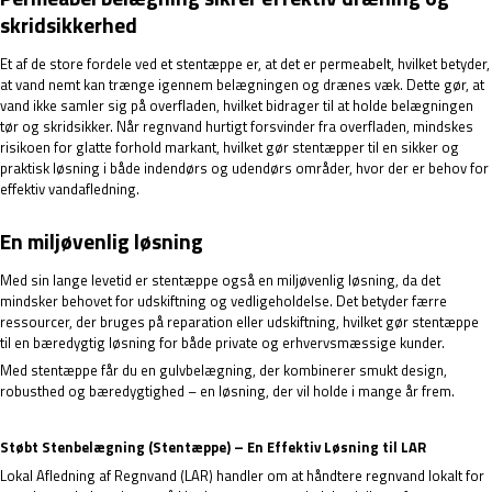
skridsikkerhed
Et af de store fordele ved et stentæppe er, at det er permeabelt, hvilket betyder,
at vand nemt kan trænge igennem belægningen og drænes væk. Dette gør, at
vand ikke samler sig på overfladen, hvilket bidrager til at holde belægningen
tør og skridsikker. Når regnvand hurtigt forsvinder fra overfladen, mindskes
risikoen for glatte forhold markant, hvilket gør stentæpper til en sikker og
praktisk løsning i både indendørs og udendørs områder, hvor der er behov for
effektiv vandafledning.
En miljøvenlig løsning
Med sin lange levetid er stentæppe også en miljøvenlig løsning, da det
mindsker behovet for udskiftning og vedligeholdelse. Det betyder færre
ressourcer, der bruges på reparation eller udskiftning, hvilket gør stentæppe
til en bæredygtig løsning for både private og erhvervsmæssige kunder.
Med stentæppe får du en gulvbelægning, der kombinerer smukt design,
robusthed og bæredygtighed – en løsning, der vil holde i mange år frem.
Støbt Stenbelægning (Stentæppe) – En Effektiv Løsning til LAR
Lokal Afledning af Regnvand (LAR) handler om at håndtere regnvand lokalt for