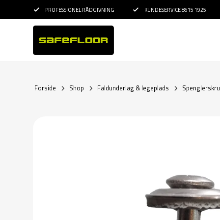
PROFESSIONEL RÅDGIVNING
KUNDESERVICE 8615 1925
Forside
Shop
Faldunderlag & legeplads
Spenglerskrue