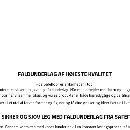
FALDUNDERLAG AF HØJESTE KVALITET
Hos Safefloor er sikkerheden i top!
et et sikkert, miljøvenligt faldunderlag. Når man arbejder med børn og unge, er 
floor har vi samme fokus, og vores produkter er både bæredygtige og certifice
vers i et utal af farver, former og figurer og få dine ønsker og idéer ført ud i liv
 SIKKER OG SJOV LEG MED FALDUNDERLAG FRA SAFE
Gennem kontakten med vores kunder er vi i en konstant læringsproces, så vi he