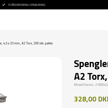
15 ÅRS ERFARING I ETABLERING
, 4,5 x 25 mm., A2 Torx, 200 stk. pakke
Spengle
A2 Torx,
Model/Varenr.: 2180045
328,00 DK