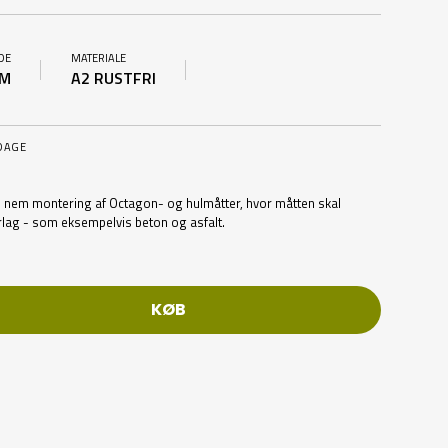
DE
MATERIALE
M
A2 RUSTFRI
DAGE
l nem montering af Octagon- og hulmåtter, hvor måtten skal
rlag - som eksempelvis beton og asfalt.
KØB