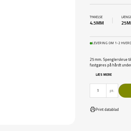
TYKKELSE
LÆNG
4.5MM
25M
LEVERING OM 1-2 HVER
25 mm. Spenglerskrue ti
fastgøres på hårdt unde
LÆS MERE
pk.
Print datablad