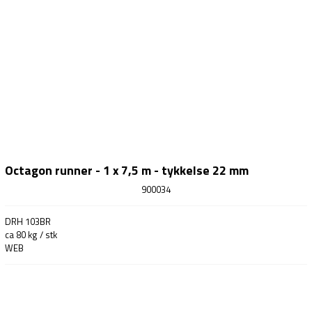
Octagon runner - 1 x 7,5 m - tykkelse 22 mm
900034
DRH 103BR
ca 80 kg / stk
WEB