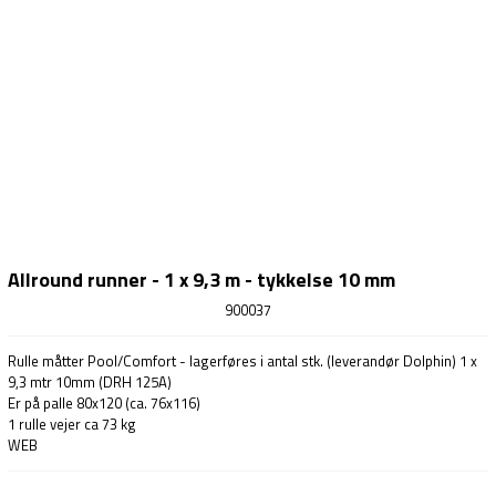
Allround runner - 1 x 9,3 m - tykkelse 10 mm
900037
Rulle måtter Pool/Comfort - lagerføres i antal stk. (leverandør Dolphin) 1 x
9,3 mtr 10mm (DRH 125A)
Er på palle 80x120 (ca. 76x116)
1 rulle vejer ca 73 kg
WEB