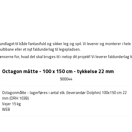
undlaget til både fantasifuld og sikker leg og spil. Vi leverer og monterer i h
ultibane
eller et nyt faldunderlag til legepladsen.
rne for, hvad det skal bruges til i netop dit projekt! Vi leverer faldunderlag t
Octagon måtte - 100 x 150 cm - tykkelse 22 mm
900044
Octagonmåtte - lagerføres i antal stk. (leverandør Dolphin) 100x150 cm 22
mm (DRH 103B)
Vejer 15 kg
WEB