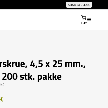
SERVICE & GUIDES
KURV
rskrue, 4,5 x 25 mm.,
 200 stk. pakke
250
K