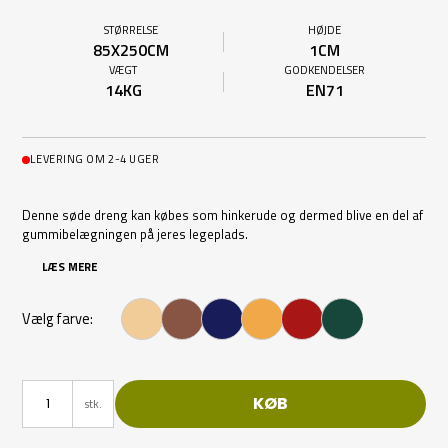
STØRRELSE
HØJDE
85X250CM
1CM
VÆGT
GODKENDELSER
14KG
EN71
LEVERING OM 2-4 UGER
Denne søde dreng kan købes som hinkerude og dermed blive en del af
gummibelægningen på jeres legeplads.
LÆS MERE
Vælg farve:
KØB
stk.