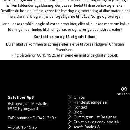
hvilken faldunderlagsløsning, der passer bedst til dine behov og ønsker.
Bestiller du hos os, står vi gerne for levering og montering af dine materialer i
hele Danmark, og vi hjælper også gerne til i både Norge og Sverige.
Har du spørgsmål til nogle af vores produkter, eller vil du høre mere om hvilke
løsninger, der findes til dine nye, sjove og lærerige udendørsarealer?
Kontakt os nu og få et godt tilbud!
Du er altid velkommen til at ringe eller skrive til vores rådgiver Christian
Svendsen.
Ring på telefon
86 15 19 25
eller send en mail til
cs@safefloor.dk
.
SIDST SE
Safefloor ApS
Om os
Handelsbetingelser
Astrupvej 4a, Mesballe
Kontakt
8550 Ryomgaard
Blog
Gummigranulat Designer
CVR-nummer: DK34212597
Privatlivs- og cookiepolitik
4soft Katalog &
+45 86 15 19 25