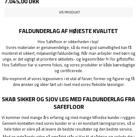
7.045,00 DKK
VIS PRODUKT
FALDUNDERLAG AF HØJESTE KVALITET
Hos Safefloor er sikkerheden i top!
Vores materialer er genanvendelige, så du med god samvittighed kan få
monteret et sikkert, miljøvenligt faldunderlag. Når man arbejder med børn og
unge, er det vigtigt at prioritere aktivitets- og legeområder fri for giftstoffer.
Hos Safefloor har vi samme fokus, og vores produkter er både bæredygtige
og certificerede.
Bliv inspireret af vores legeunivers i et utal af farver, former og figurer og få
dine ønsker og idéer ført ud i livet med vores fleksible løsninger.
SKAB SIKKER OG SJOV LEG MED FALDUNDERLAG FRA
SAFEFLOOR
Vi kommer med mange års erfaring og med mange tilfredse kunder i ryggen.
Gennem kontakten med vores kunder er vi i en konstant læringsproces, så vi
hele tiden er sikre på at levere de bedste resultater og den bedste service.
Med en indgående viden på området står vi klar til at rådgive og vejlede dig i