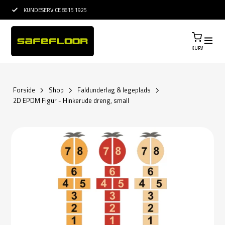
15 ÅRS ERFARING I ETABLERING
KURV
Forside
Shop
Faldunderlag & legeplads
2D EPDM Figur - Hinkerude dreng, small