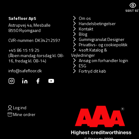
SIDST SE
Safefloor ApS
Om os
Handelsbetingelser
Astrupvej 4a, Mesballe
Kontakt
8550 Ryomgaard
Blog
Gummigranulat Designer
CVR-nummer: DK34212597
Privatlivs- og cookiepolitik
4soft Katalog &
+45 86 15 19 25
Vejledninger
(Åben mandag-torsdag kl. 08-
Ansøg om forhandler login
16, fredag kl. 08-14)
ESG
info@safefloor.dk
Fortryd dit køb
Log ind
Mine ordrer