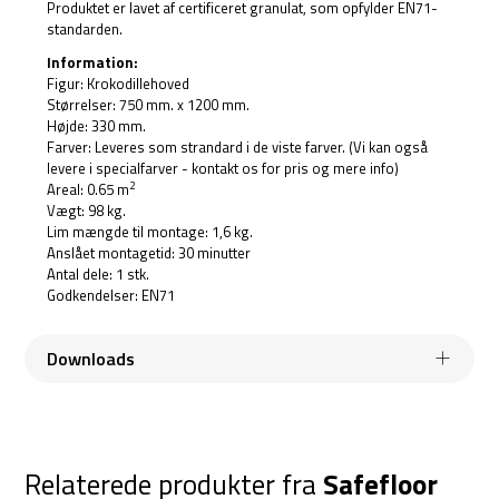
Produktet er lavet af certificeret granulat, som opfylder EN71-
standarden.
Information:
Figur: Krokodillehoved
Størrelser: 750 mm. x 1200 mm.
Højde: 330 mm.
Farver: Leveres som strandard i de viste farver. (Vi kan også
levere i specialfarver - kontakt os for pris og mere info)
2
Areal: 0.65 m
Vægt: 98 kg.
Lim mængde til montage: 1,6 kg.
Anslået montagetid: 30 minutter
Antal dele: 1 stk.
Godkendelser: EN71
Downloads
Relaterede produkter fra
Safefloor
SAFEFLOOR-INSTALATION-