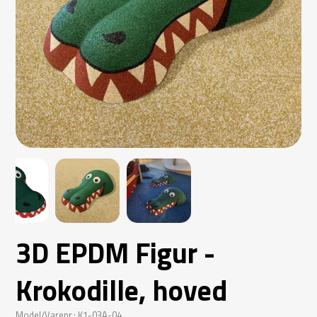
3D EPDM Figur -
Krokodille, hoved
Model/Varenr.: K1-03A-04