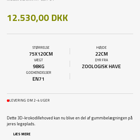
12.530,00 DKK
STØRRELSE
HØJDE
75X120CM
22CM
VÆGT
DYR FRA
98KG
ZOOLOGISK HAVE
GODKENDELSER
EN71
LEVERING OM 2-4 UGER
Dette 3D-krokodillehoved kan nu blive en del af gummibelægningen på
jeres legeplads.
LÆS MERE