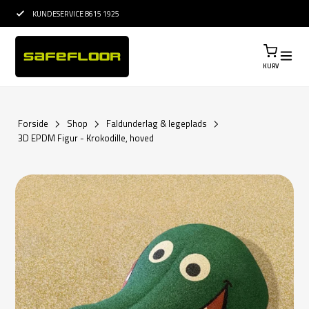
15 ÅRS ERFARING I ETABLERING
PROFESS
KURV
Forside
Shop
Faldunderlag & legeplads
3D EPDM Figur - Krokodille, hoved