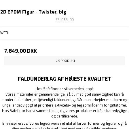
2D EPDM Figur - Twister, big
E3-02B-00
WEB
7.849,00 DKK
VIS PRODUKT
FALDUNDERLAG AF HØJESTE KVALITET
Hos Safefloor er sikkerheden i top!
Vores materialer er genanvendelige, så du med god samvittighed kan få
monteret et sikkert, miljøvenligt faldunderlag. Når man arbejder med børn og
unge, er det vigtigt at prioritere aktivitets- og legeområder fri for giftstoffer.
Hos Safefloor har vi samme fokus, og vores produkter er både bæredygtige
og certificerede.
Bliv inspireret af vores legeunivers i et utal af farver, former og figurer og få
dine ønsker og idéer ført ud i livet med vores fleksible løsninger.