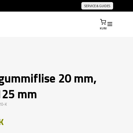
SERVICE & GUIDES
KURV
l gummiflise 20 mm,
 125 mm
20-K
K