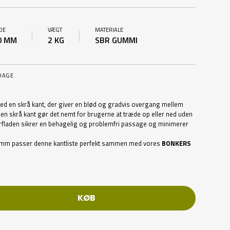
DE
VÆGT
MATERIALE
0 MM
2 KG
SBR GUMMI
DAGE
ed en skrå kant, der giver en blød og gradvis overgang mellem
 Den skrå kant gør det nemt for brugerne at træde op eller ned uden
verfladen sikrer en behagelig og problemfri passage og minimerer
mm passer denne kantliste perfekt sammen med vores
BONKERS
KØB