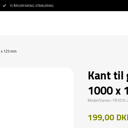
15 ÅRS ERFARING I ETABLERING
0 x 125 mm
Kant ti
1000 x
Model/Varenr.: FB1010-
199,00 DK