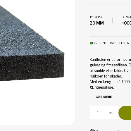
TYKKELSE
LÆNG
20 MM
100
LEVERING OM 1-2 HVER
Kantlisten er udformet m
gulvet og fitnessflisen.
at snuble eller falde. O
risikoen for skader.
Med en længde på 1000 
XL
fitnessflise.
LÆS MERE
stk.