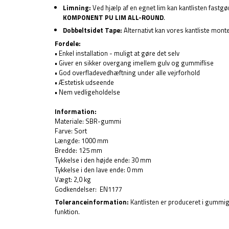
Limning:
Ved hjælp af en egnet lim kan kantlisten fastgør
KOMPONENT PU LIM ALL-ROUND
.
Dobbeltsidet Tape:
Alternativt kan vores kantliste monter
Fordele:
• Enkel installation - muligt at gøre det selv
• Giver en sikker overgang imellem gulv og gummiflise
• God overfladevedhæftning under alle vejrforhold
• Æstetisk udseende
• Nem vedligeholdelse
Information:
Materiale: SBR-gummi
Farve: Sort
Længde: 1000 mm
Bredde: 125 mm
Tykkelse i den højde ende: 30 mm
Tykkelse i den lave ende: 0 mm
Vægt: 2,0 kg
Godkendelser: EN1177
Toleranceinformation:
Kantlisten er produceret i gummigra
funktion.