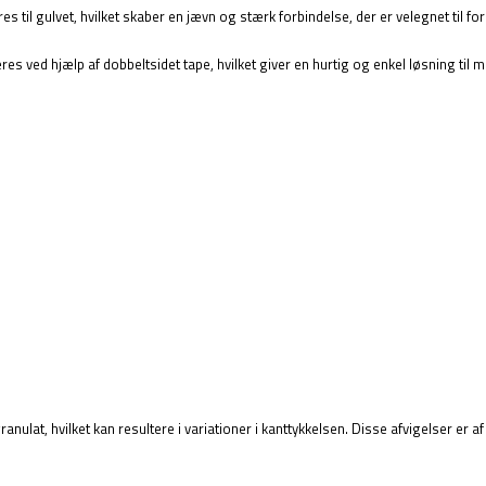
es til gulvet, hvilket skaber en jævn og stærk forbindelse, der er velegnet til f
es ved hjælp af dobbeltsidet tape, hvilket giver en hurtig og enkel løsning til m
nulat, hvilket kan resultere i variationer i kanttykkelsen. Disse afvigelser er a