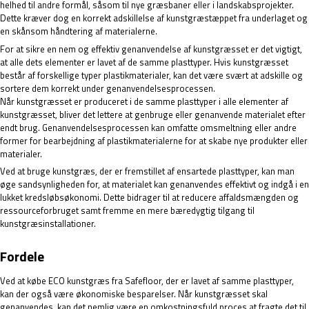
helhed til andre formål, såsom til nye græsbaner eller i landskabsprojekter.
Dette kræver dog en korrekt adskillelse af kunstgræstæppet fra underlaget og
en skånsom håndtering af materialerne.
For at sikre en nem og effektiv genanvendelse af kunstgræsset er det vigtigt,
at alle dets elementer er lavet af de samme plasttyper. Hvis kunstgræsset
består af forskellige typer plastikmaterialer, kan det være svært at adskille og
sortere dem korrekt under genanvendelsesprocessen.
Når kunstgræsset er produceret i de samme plasttyper i alle elementer af
kunstgræsset, bliver det lettere at genbruge eller genanvende materialet efter
endt brug. Genanvendelsesprocessen kan omfatte omsmeltning eller andre
former for bearbejdning af plastikmaterialerne for at skabe nye produkter eller
materialer.
Ved at bruge kunstgræs, der er fremstillet af ensartede plasttyper, kan man
øge sandsynligheden for, at materialet kan genanvendes effektivt og indgå i en
lukket kredsløbsøkonomi. Dette bidrager til at reducere affaldsmængden og
ressourceforbruget samt fremme en mere bæredygtig tilgang til
kunstgræsinstallationer.
Fordele
Ved at købe ECO kunstgræs fra Safefloor, der er lavet af samme plasttyper,
kan der også være økonomiske besparelser. Når kunstgræsset skal
genanvendes, kan det nemlig være en omkostningsfuld proces at fragte det til