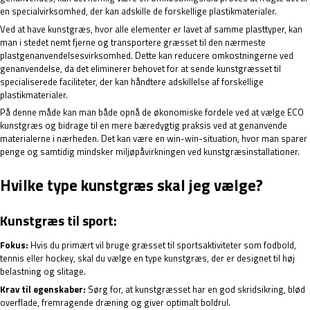
en specialvirksomhed, der kan adskille de forskellige plastikmaterialer.
Ved at have kunstgræs, hvor alle elementer er lavet af samme plasttyper, kan
man i stedet nemt fjerne og transportere græsset til den nærmeste
plastgenanvendelsesvirksomhed. Dette kan reducere omkostningerne ved
genanvendelse, da det eliminerer behovet for at sende kunstgræsset til
specialiserede faciliteter, der kan håndtere adskillelse af forskellige
plastikmaterialer.
På denne måde kan man både opnå de økonomiske fordele ved at vælge ECO
kunstgræs og bidrage til en mere bæredygtig praksis ved at genanvende
materialerne i nærheden. Det kan være en win-win-situation, hvor man sparer
penge og samtidig mindsker miljøpåvirkningen ved kunstgræsinstallationer.
Hvilke type kunstgræs skal jeg vælge?
Kunstgræs til sport:
Fokus:
Hvis du primært vil bruge græsset til sportsaktiviteter som fodbold,
tennis eller hockey, skal du vælge en type kunstgræs, der er designet til høj
belastning og slitage.
Krav til egenskaber:
Sørg for, at kunstgræsset har en god skridsikring, blød
overflade, fremragende dræning og giver optimalt boldrul.