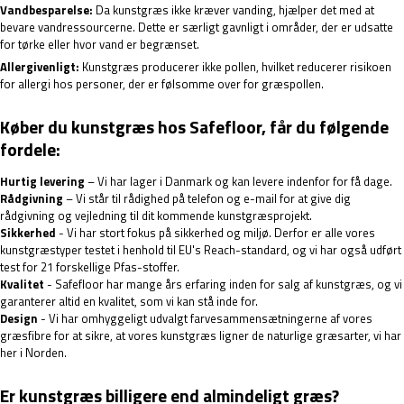
Vandbesparelse:
Da kunstgræs ikke kræver vanding, hjælper det med at
bevare vandressourcerne. Dette er særligt gavnligt i områder, der er udsatte
for tørke eller hvor vand er begrænset.
Allergivenligt:
Kunstgræs producerer ikke pollen, hvilket reducerer risikoen
for allergi hos personer, der er følsomme over for græspollen.
Køber du kunstgræs hos Safefloor, får du følgende
fordele:
Hurtig levering
– Vi har lager i Danmark og kan levere indenfor for få dage.
Rådgivning
– Vi står til rådighed på telefon og e-mail for at give dig
rådgivning og vejledning til dit kommende kunstgræsprojekt.
Sikkerhed
- Vi har stort fokus på sikkerhed og miljø. Derfor er alle vores
kunstgræstyper testet i henhold til EU's Reach-standard, og vi har også udført
test for 21 forskellige Pfas-stoffer.
Kvalitet
- Safefloor har mange års erfaring inden for salg af kunstgræs, og vi
garanterer altid en kvalitet, som vi kan stå inde for.
Design
- Vi har omhyggeligt udvalgt farvesammensætningerne af vores
græsfibre for at sikre, at vores kunstgræs ligner de naturlige græsarter, vi har
her i Norden.
Er kunstgræs billigere end almindeligt græs?