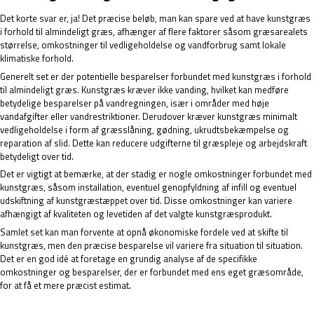
Det korte svar er, ja! Det præcise beløb, man kan spare ved at have kunstgræs
i forhold til almindeligt græs, afhænger af flere faktorer såsom græsarealets
størrelse, omkostninger til vedligeholdelse og vandforbrug samt lokale
klimatiske forhold.
Generelt set er der potentielle besparelser forbundet med kunstgræs i forhold
til almindeligt græs. Kunstgræs kræver ikke vanding, hvilket kan medføre
betydelige besparelser på vandregningen, især i områder med høje
vandafgifter eller vandrestriktioner. Derudover kræver kunstgræs minimalt
vedligeholdelse i form af græsslåning, gødning, ukrudtsbekæmpelse og
reparation af slid. Dette kan reducere udgifterne til græspleje og arbejdskraft
betydeligt over tid.
Det er vigtigt at bemærke, at der stadig er nogle omkostninger forbundet med
kunstgræs, såsom installation, eventuel genopfyldning af infill og eventuel
udskiftning af kunstgræstæppet over tid. Disse omkostninger kan variere
afhængigt af kvaliteten og levetiden af det valgte kunstgræsprodukt.
Samlet set kan man forvente at opnå økonomiske fordele ved at skifte til
kunstgræs, men den præcise besparelse vil variere fra situation til situation.
Det er en god idé at foretage en grundig analyse af de specifikke
omkostninger og besparelser, der er forbundet med ens eget græsområde,
for at få et mere præcist estimat.