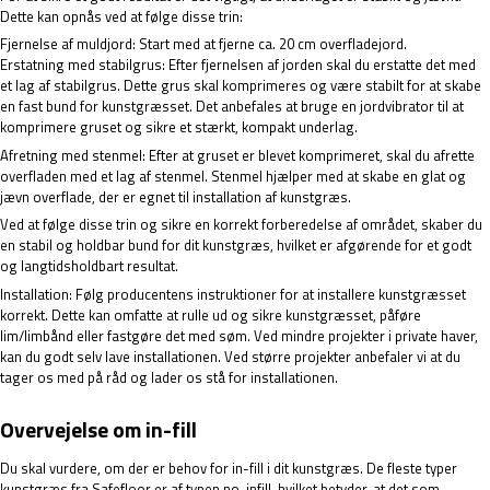
Dette kan opnås ved at følge disse trin:
Fjernelse af muldjord: Start med at fjerne ca. 20 cm overfladejord.
Erstatning med stabilgrus: Efter fjernelsen af jorden skal du erstatte det med
et lag af stabilgrus. Dette grus skal komprimeres og være stabilt for at skabe
en fast bund for kunstgræsset. Det anbefales at bruge en jordvibrator til at
komprimere gruset og sikre et stærkt, kompakt underlag.
Afretning med stenmel: Efter at gruset er blevet komprimeret, skal du afrette
overfladen med et lag af stenmel. Stenmel hjælper med at skabe en glat og
jævn overflade, der er egnet til installation af kunstgræs.
Ved at følge disse trin og sikre en korrekt forberedelse af området, skaber du
en stabil og holdbar bund for dit kunstgræs, hvilket er afgørende for et godt
og langtidsholdbart resultat.
Installation: Følg producentens instruktioner for at installere kunstgræsset
korrekt. Dette kan omfatte at rulle ud og sikre kunstgræsset, påføre
lim/limbånd eller fastgøre det med søm. Ved mindre projekter i private haver,
kan du godt selv lave installationen. Ved større projekter anbefaler vi at du
tager os med på råd og lader os stå for installationen.
Overvejelse om in-fill
Du skal vurdere, om der er behov for in-fill i dit kunstgræs. De fleste typer
kunstgræs fra Safefloor er af typen no-infill, hvilket betyder, at det som