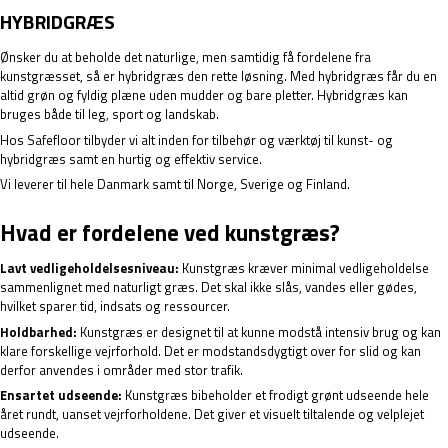
HYBRIDGRÆS
Ønsker du at beholde det naturlige, men samtidig få fordelene fra
kunstgræsset, så er
hybridgræs
den rette løsning. Med hybridgræs får du en
altid grøn og fyldig plæne uden mudder og bare pletter. Hybridgræs kan
bruges både til leg, sport og landskab.
Hos Safefloor tilbyder vi alt inden for tilbehør og værktøj til kunst- og
hybridgræs samt en hurtig og effektiv service.
Vi leverer til hele Danmark samt til Norge, Sverige og Finland.
Hvad er fordelene ved kunstgræs?
Lavt vedligeholdelsesniveau:
Kunstgræs kræver minimal vedligeholdelse
sammenlignet med naturligt græs. Det skal ikke slås, vandes eller gødes,
hvilket sparer tid, indsats og ressourcer.
Holdbarhed:
Kunstgræs er designet til at kunne modstå intensiv brug og kan
klare forskellige vejrforhold. Det er modstandsdygtigt over for slid og kan
derfor anvendes i områder med stor trafik.
Ensartet udseende:
Kunstgræs bibeholder et frodigt grønt udseende hele
året rundt, uanset vejrforholdene. Det giver et visuelt tiltalende og velplejet
udseende.