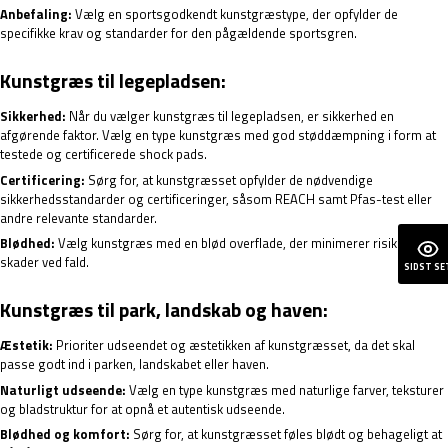
Anbefaling:
Vælg en sportsgodkendt kunstgræstype, der opfylder de
specifikke krav og standarder for den pågældende sportsgren.
Kunstgræs til legepladsen:
Sikkerhed:
Når du vælger kunstgræs til legepladsen, er sikkerhed en
afgørende faktor. Vælg en type kunstgræs med god støddæmpning i form at
testede og certificerede shock pads.
Certificering:
Sørg for, at kunstgræsset opfylder de nødvendige
sikkerhedsstandarder og certificeringer, såsom REACH samt Pfas-test eller
andre relevante standarder.
Blødhed:
Vælg kunstgræs med en blød overflade, der minimerer risikoen for
skader ved fald.
SIDST SE
Kunstgræs til park, landskab og haven:
Æstetik:
Prioriter udseendet og æstetikken af kunstgræsset, da det skal
passe godt ind i parken, landskabet eller haven.
Naturligt udseende:
Vælg en type kunstgræs med naturlige farver, teksturer
og bladstruktur for at opnå et autentisk udseende.
Blødhed og komfort:
Sørg for, at kunstgræsset føles blødt og behageligt at