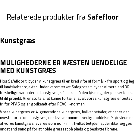
Relaterede produkter fra
Safefloor
Kunstgræs
MULIGHEDERNE ER NÆSTEN UENDELIGE
MED KUNSTGRÆS
Hos Safefloor tilbyder vi kunstgræs til en bred vifte af formål - fra sport og leg
til landskabsprojekter. Under varemærket Safegrass tilbyder vi mere end 30
forskellige varianter af kunstgræs, så du kan få den løsning, der passer bedst
til dit projekt. Vi er stolte af at kunne fortælle, at alt vores kunstgræs er testet
fri for PFAS og er godkendt efter REACH-normen.
Vores kunstgræs er 4. generations kunstgræs, hvilket betyder, at det er den
nyeste form for kunstgræs, der kræver minimal vedligeholdelse. Størstedelen
af vores kunstgræs leveres som non-infill, hvilket betyder, at der ikke lægges
andet end sand på for at holde græsset på plads og beskytte fibrene.