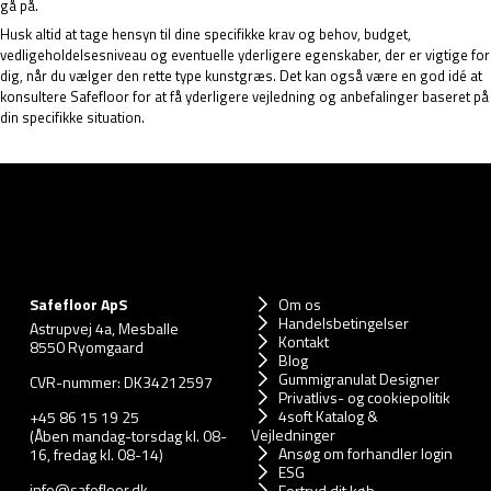
gå på.
Husk altid at tage hensyn til dine specifikke krav og behov, budget,
vedligeholdelsesniveau og eventuelle yderligere egenskaber, der er vigtige for
dig, når du vælger den rette type kunstgræs. Det kan også være en god idé at
konsultere Safefloor for at få yderligere vejledning og anbefalinger baseret på
din specifikke situation.
Safefloor ApS
Om os
Handelsbetingelser
Astrupvej 4a, Mesballe
Kontakt
8550 Ryomgaard
Blog
Gummigranulat Designer
CVR-nummer: DK34212597
Privatlivs- og cookiepolitik
4soft Katalog &
+45 86 15 19 25
Vejledninger
(Åben mandag-torsdag kl. 08-
Ansøg om forhandler login
16, fredag kl. 08-14)
ESG
info@safefloor.dk
Fortryd dit køb