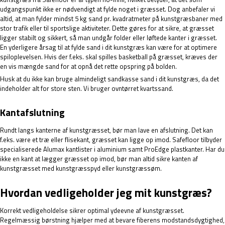
udgangspunkt ikke er nødvendigt at fylde noget i græsset. Dog anbefaler vi
altid, at man fylder mindst 5 kg sand pr. kvadratmeter på kunstgræsbaner med
stor trafik eller til sportslige aktiviteter. Dette gøres for at sikre, at græsset
ligger stabilt og sikkert, så man undgår folder eller løftede kanter i græsset.
En yderligere årsag til at fylde sand i dit kunstgræs kan være for at optimere
spiloplevelsen. Hvis der f.eks. skal spilles basketball på græsset, kræves der
en vis mængde sand for at opnå det rette opspring på bolden.
Husk at du ikke kan bruge almindeligt sandkasse sand i dit kunstgræs, da det
indeholder alt for store sten. Vi bruger ovntørret kvartssand.
Kantafslutning
Rundt langs kanterne af kunstgræsset, bør man lave en afslutning. Det kan
f.eks. være et træ eller flisekant, græsset kan ligge op imod. Safefloor tilbyder
specialiserede Alumax kantlister i aluminium samt
ProEdge plastkanter
. Har du
ikke en kant at lægger græsset op imod, bør man altid sikre kanten af
kunstgræsset med kunstgræsspyd eller kunstgræssøm.
Hvordan vedligeholder jeg mit kunstgræs?
Korrekt vedligeholdelse sikrer optimal ydeevne af kunstgræsset.
Regelmæssig børstning hjælper med at bevare fiberens modstandsdygtighed,