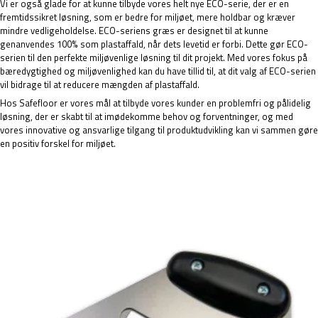
Vi er også glade for at kunne tilbyde vores helt nye ECO-serie, der er en
fremtidssikret løsning, som er bedre for miljøet, mere holdbar og kræver
mindre vedligeholdelse. ECO-seriens græs er designet til at kunne
genanvendes 100% som plastaffald, når dets levetid er forbi. Dette gør ECO-
serien til den perfekte miljøvenlige løsning til dit projekt. Med vores fokus på
bæredygtighed og miljøvenlighed kan du have tillid til, at dit valg af ECO-serien
vil bidrage til at reducere mængden af plastaffald.
Hos Safefloor er vores mål at tilbyde vores kunder en problemfri og pålidelig
løsning, der er skabt til at imødekomme behov og forventninger, og med
vores innovative og ansvarlige tilgang til produktudvikling kan vi sammen gøre
en positiv forskel for miljøet.