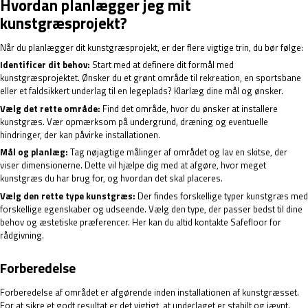
Hvordan planlægger jeg mit
kunstgræsprojekt?
Når du planlægger dit kunstgræsprojekt, er der flere vigtige trin, du bør følge:
Identificer dit behov:
Start med at definere dit formål med
kunstgræsprojektet. Ønsker du et grønt område til rekreation, en sportsbane
eller et faldsikkert underlag til en legeplads? Klarlæg dine mål og ønsker.
Vælg det rette område:
Find det område, hvor du ønsker at installere
kunstgræs. Vær opmærksom på undergrund, dræning og eventuelle
hindringer, der kan påvirke installationen.
Mål og planlæg:
Tag nøjagtige målinger af området og lav en skitse, der
viser dimensionerne. Dette vil hjælpe dig med at afgøre, hvor meget
kunstgræs du har brug for, og hvordan det skal placeres.
Vælg den rette type kunstgræs:
Der findes forskellige typer kunstgræs med
forskellige egenskaber og udseende. Vælg den type, der passer bedst til dine
behov og æstetiske præferencer. Her kan du altid kontakte Safefloor for
rådgivning.
Forberedelse
Forberedelse af området er afgørende inden installationen af kunstgræsset.
For at sikre et godt resultat er det vigtigt, at underlaget er stabilt og jævnt.