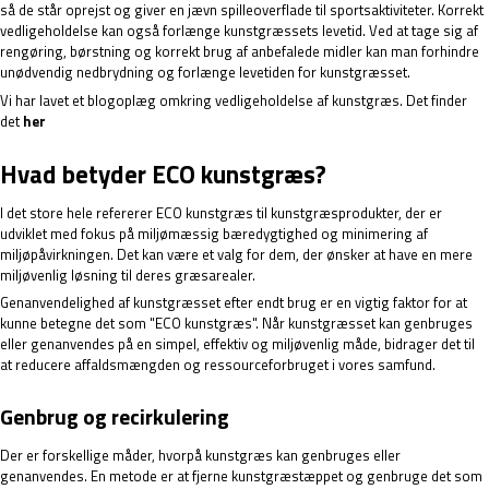
så de står oprejst og giver en jævn spilleoverflade til sportsaktiviteter. Korrekt
vedligeholdelse kan også forlænge kunstgræssets levetid. Ved at tage sig af
rengøring, børstning og korrekt brug af anbefalede midler kan man forhindre
unødvendig nedbrydning og forlænge levetiden for kunstgræsset.
Vi har lavet et blogoplæg omkring vedligeholdelse af kunstgræs. Det finder
det
her
Hvad betyder ECO kunstgræs?
I det store hele refererer ECO kunstgræs til kunstgræsprodukter, der er
udviklet med fokus på miljømæssig bæredygtighed og minimering af
miljøpåvirkningen. Det kan være et valg for dem, der ønsker at have en mere
miljøvenlig løsning til deres græsarealer.
Genanvendelighed af kunstgræsset efter endt brug er en vigtig faktor for at
kunne betegne det som "ECO kunstgræs". Når kunstgræsset kan genbruges
eller genanvendes på en simpel, effektiv og miljøvenlig måde, bidrager det til
at reducere affaldsmængden og ressourceforbruget i vores samfund.
Genbrug og recirkulering
Der er forskellige måder, hvorpå kunstgræs kan genbruges eller
genanvendes. En metode er at fjerne kunstgræstæppet og genbruge det som