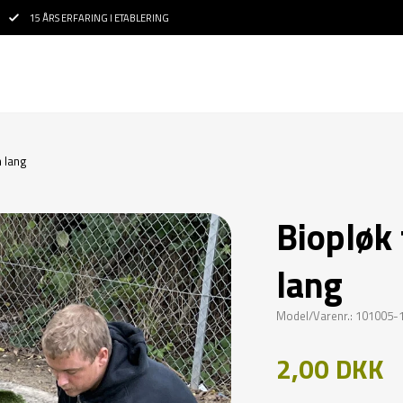
15 ÅRS ERFARING I ETABLERING
m lang
Biopløk 
lang
Model/Varenr.: 101005-
2,00 DKK