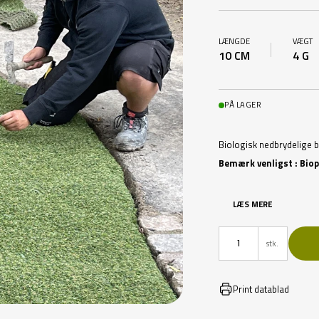
LÆNGDE
VÆGT
10 CM
4 G
PÅ LAGER
Biologisk nedbrydelige b
Bemærk venligst : Biop
LÆS MERE
stk.
Print datablad