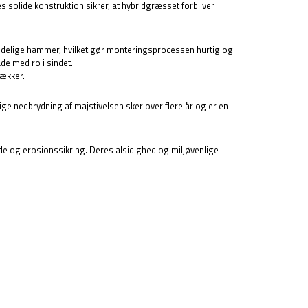
 solide konstruktion sikrer, at hybridgræsset forbliver
mindelige hammer, hvilket gør monteringsprocessen hurtig og
de med ro i sindet.
nækker.
lige nedbrydning af majstivelsen sker over flere år og er en
e og erosionssikring. Deres alsidighed og miljøvenlige