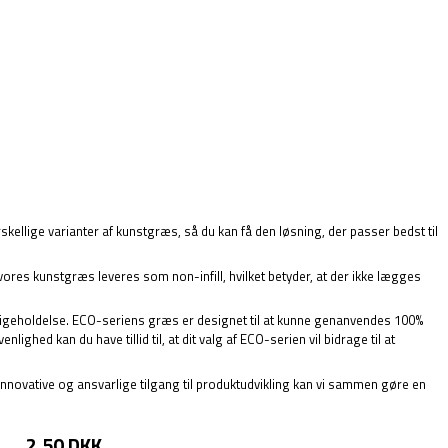
skellige varianter af kunstgræs, så du kan få den løsning, der passer bedst til
ores kunstgræs leveres som non-infill, hvilket betyder, at der ikke lægges
edligeholdelse. ECO-seriens græs er designet til at kunne genanvendes 100%
ighed kan du have tillid til, at dit valg af ECO-serien vil bidrage til at
innovative og ansvarlige tilgang til produktudvikling kan vi sammen gøre en
2,50 DKK