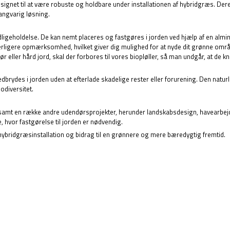
ignet til at være robuste og holdbare under installationen af hybridgræs. Deres
langvarig løsning.
vedligeholdelse. De kan nemt placeres og fastgøres i jorden ved hjælp af en al
derligere opmærksomhed, hvilket giver dig mulighed for at nyde dit grønne områ
eller hård jord, skal der forbores til vores biopløller, så man undgår, at de k
edbrydes i jorden uden at efterlade skadelige rester eller forurening. Den natur
diversitet.
 samt en række andre udendørsprojekter, herunder landskabsdesign, havearbejd
, hvor fastgørelse til jorden er nødvendig.
hybridgræsinstallation og bidrag til en grønnere og mere bæredygtig fremtid.