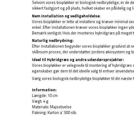
Selvom vores biopløkker er biologisk nedbrydelige, er de des
sikkert fastgjort og på plads, hvilket skaber en pålidelig og 
Nem installation og vedligeholdelse:
Vores biopløkker er lette at installere og kræver minimal 
enkel. Efter installationen kræver vores biopløkker ingen y
Bemærk venligst: Hvis der monteres hybridgræs på meget tør 
Naturlig nedbrydning:
Efter installationen begynder vores biopløkker gradvist at n
skånsom proces, der understøtter jordens økosystem og bio
Ideel til Hybridgræs og andre udendørsprojekter:
Vores biopløkker er velegnede til montering af hybridgræs
egenskaber gør dem til det ideelle valg til enhver anvendelse
Vælg vores biologisk nedbrydelige biopløkker til din næste 
Information:
Længde: 10 cm
Vægt: 4 g
Materiale: Majsstivelse
Pakning: Karton a´ 500 stk.