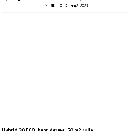
HYBRID-ROBOT-4m2-2023
Hybrid 30 ECO, hybridgræs, 50 m2 rulle