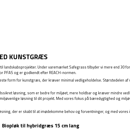
MED KUNSTGRÆS
eg til landskabsprojekter. Under varemærket Safegrass tilbyder vi mere end 30 for
 fri for PFAS og er godkendt efter REACH-normen.
este form for kunstgræs, der kræver minimal vedligeholdelse. Størstedelen af v
mtidssikret løsning, som er bedre for miljøet, mere holdbar og kræver mindre v
miljøvenlige løsning til dit projekt. Med vores fokus på bæredygtighed og miljøvenl
 løsning, der er skabt til at imødekomme behov og forventninger, og med vores 
Biopløk til hybridgræs 15 cm lang