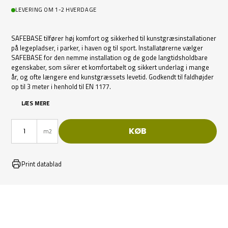
LEVERING OM 1-2 HVERDAGE
SAFEBASE tilfører høj komfort og sikkerhed til kunstgræsinstallationer
på legepladser, i parker, i haven og til sport. Installatørerne vælger
SAFEBASE for den nemme installation og de gode langtidsholdbare
egenskaber, som sikrer et komfortabelt og sikkert underlag i mange
år, og ofte længere end kunstgræssets levetid. Godkendt til faldhøjder
op til 3 meter i henhold til EN 1177.
LÆS MERE
KØB
m2
Print datablad