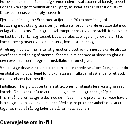
Forberedelse af området er afgørende inden installationen af kunstgræsset.
For at sikre et godt resultat er det vigtigt, at underlaget er stabilt og jævnt.
Dette kan opnås ved at følge disse trin:
Fjernelse af muldjord: Start med at fjerne ca. 20 cm overfladejord.
Erstatning med stabilgrus: Efter fjernelsen af jorden skal du erstatte det med
et lag af stabilgrus. Dette grus skal komprimeres og være stabilt for at skabe
en fast bund for kunstgræsset. Det anbefales at bruge en jordvibrator til at
komprimere gruset og sikre et stærkt, kompakt underlag.
Afretning med stenmel: Efter at gruset er blevet komprimeret, skal du afrette
overfladen med et lag af stenmel. Stenmel hjælper med at skabe en glat og
jævn overflade, der er egnet til installation af kunstgræs.
Ved at følge disse trin og sikre en korrekt forberedelse af området, skaber du
en stabil og holdbar bund for dit kunstgræs, hvilket er afgørende for et godt
og langtidsholdbart resultat.
Installation: Følg producentens instruktioner for at installere kunstgræsset
korrekt. Dette kan omfatte at rulle ud og sikre kunstgræsset, påføre
lim/limbånd eller fastgøre det med søm. Ved mindre projekter i private haver,
kan du godt selv lave installationen. Ved større projekter anbefaler vi at du
tager os med på råd og lader os stå for installationen.
Overvejelse om in-fill