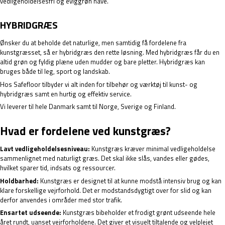
vedligeholdelsesfri og eviggrøn have.
HYBRIDGRÆS
Ønsker du at beholde det naturlige, men samtidig få fordelene fra
kunstgræsset, så er
hybridgræs
den rette løsning. Med hybridgræs får du en
altid grøn og fyldig plæne uden mudder og bare pletter. Hybridgræs kan
bruges både til leg, sport og landskab.
Hos Safefloor tilbyder vi alt inden for tilbehør og værktøj til kunst- og
hybridgræs samt en hurtig og effektiv service.
Vi leverer til hele Danmark samt til Norge, Sverige og Finland.
Hvad er fordelene ved kunstgræs?
Lavt vedligeholdelsesniveau:
Kunstgræs kræver minimal vedligeholdelse
sammenlignet med naturligt græs. Det skal ikke slås, vandes eller gødes,
hvilket sparer tid, indsats og ressourcer.
Holdbarhed:
Kunstgræs er designet til at kunne modstå intensiv brug og kan
klare forskellige vejrforhold. Det er modstandsdygtigt over for slid og kan
derfor anvendes i områder med stor trafik.
Ensartet udseende:
Kunstgræs bibeholder et frodigt grønt udseende hele
året rundt, uanset vejrforholdene. Det giver et visuelt tiltalende og velplejet