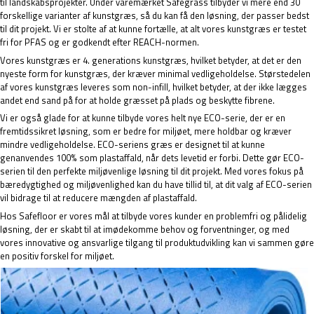
til landskabsprojekter. Under varemærket Safegrass tilbyder vi mere end 30
forskellige varianter af kunstgræs, så du kan få den løsning, der passer bedst
til dit projekt. Vi er stolte af at kunne fortælle, at alt vores kunstgræs er testet
fri for PFAS og er godkendt efter REACH-normen.
Vores kunstgræs er 4. generations kunstgræs, hvilket betyder, at det er den
nyeste form for kunstgræs, der kræver minimal vedligeholdelse. Størstedelen
af vores kunstgræs leveres som non-infill, hvilket betyder, at der ikke lægges
andet end sand på for at holde græsset på plads og beskytte fibrene.
Vi er også glade for at kunne tilbyde vores helt nye ECO-serie, der er en
fremtidssikret løsning, som er bedre for miljøet, mere holdbar og kræver
mindre vedligeholdelse. ECO-seriens græs er designet til at kunne
genanvendes 100% som plastaffald, når dets levetid er forbi. Dette gør ECO-
serien til den perfekte miljøvenlige løsning til dit projekt. Med vores fokus på
bæredygtighed og miljøvenlighed kan du have tillid til, at dit valg af ECO-serien
vil bidrage til at reducere mængden af plastaffald.
Hos Safefloor er vores mål at tilbyde vores kunder en problemfri og pålidelig
løsning, der er skabt til at imødekomme behov og forventninger, og med
vores innovative og ansvarlige tilgang til produktudvikling kan vi sammen gøre
en positiv forskel for miljøet.