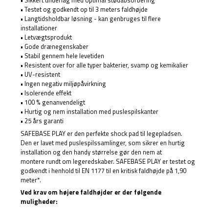
• Sikkert underlag med optimal stødabsorbering
• Testet og godkendt op til 3 meters faldhøjde
• Langtidsholdbar løsning - kan genbruges til flere
installationer
• Letvægtsprodukt
• Gode drænegenskaber
• Stabil gennem hele levetiden
• Resistent over for alle typer bakterier, svamp og kemikalier
• UV-resistent
• Ingen negativ miljøpåvirkning
• Isolerende effekt
• 100 % genanvendeligt
• Hurtig og nem installation med puslespilskanter
• 25 års garanti
SAFEBASE PLAY er den perfekte shock pad til legepladsen.
Den er lavet med puslespilssamlinger, som sikrer en hurtig
installation og den handy størrelse gør den nem at
montere rundt om legeredskaber. SAFEBASE PLAY er testet og
godkendt i henhold til EN 1177 til en kritisk faldhøjde på 1,90
meter*.
Ved krav om højere faldhøjder er der følgende
muligheder: