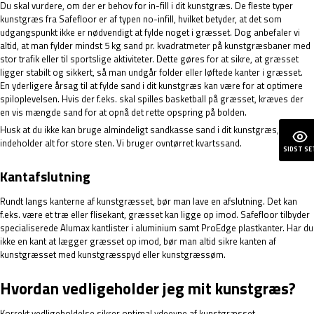
Du skal vurdere, om der er behov for in-fill i dit kunstgræs. De fleste typer
kunstgræs fra Safefloor er af typen no-infill, hvilket betyder, at det som
udgangspunkt ikke er nødvendigt at fylde noget i græsset. Dog anbefaler vi
altid, at man fylder mindst 5 kg sand pr. kvadratmeter på kunstgræsbaner med
stor trafik eller til sportslige aktiviteter. Dette gøres for at sikre, at græsset
ligger stabilt og sikkert, så man undgår folder eller løftede kanter i græsset.
En yderligere årsag til at fylde sand i dit kunstgræs kan være for at optimere
spiloplevelsen. Hvis der f.eks. skal spilles basketball på græsset, kræves der
en vis mængde sand for at opnå det rette opspring på bolden.
Husk at du ikke kan bruge almindeligt sandkasse sand i dit kunstgræs, da det
indeholder alt for store sten. Vi bruger ovntørret kvartssand.
SIDST SE
Kantafslutning
Rundt langs kanterne af kunstgræsset, bør man lave en afslutning. Det kan
f.eks. være et træ eller flisekant, græsset kan ligge op imod. Safefloor tilbyder
specialiserede Alumax kantlister i aluminium samt
ProEdge plastkanter
. Har du
ikke en kant at lægger græsset op imod, bør man altid sikre kanten af
kunstgræsset med kunstgræsspyd eller kunstgræssøm.
Hvordan vedligeholder jeg mit kunstgræs?
Korrekt vedligeholdelse sikrer optimal ydeevne af kunstgræsset.