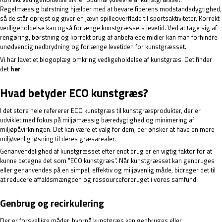
Regelmæssig børstning hjælper med at bevare fiberens modstandsdygtighed,
så de står oprejst og giver en jævn spilleoverflade til sportsaktiviteter. Korrekt
vedligeholdelse kan også forlænge kunstgræssets levetid. Ved at tage sig af
rengøring, børstning og korrekt brug af anbefalede midler kan man forhindre
unødvendig nedbrydning og forlænge levetiden for kunstgræsset.
Vi har lavet et blogoplæg omkring vedligeholdelse af kunstgræs. Det finder
det
her
Hvad betyder ECO kunstgræs?
I det store hele refererer ECO kunstgræs til kunstgræsprodukter, der er
udviklet med fokus på miljømæssig bæredygtighed og minimering af
miljøpåvirkningen. Det kan være et valg for dem, der ønsker at have en mere
miljøvenlig løsning til deres græsarealer.
Genanvendelighed af kunstgræsset efter endt brug er en vigtig faktor for at
kunne betegne det som "ECO kunstgræs". Når kunstgræsset kan genbruges
eller genanvendes på en simpel, effektiv og miljøvenlig måde, bidrager det til
at reducere affaldsmængden og ressourceforbruget i vores samfund.
Genbrug og recirkulering
Der er forskellige måder, hvorpå kunstgræs kan genbruges eller