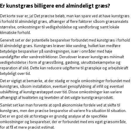
Er kunstgræs billigere end almindeligt græs?
Det korte svar er, ja! Det præcise beløb, man kan spare ved at have kunstgræs
i forhold til almindeligt græs, afhænger af flere faktorer såsom græsarealets
størrelse, omkostninger til vedligeholdelse og vandforbrug samt lokale
klimatiske forhold.
Generelt set er der potentielle besparelser forbundet med kunstgræs i forhold
til almindeligt græs. Kunstgræs kræver ikke vanding, hvilket kan medføre
betydelige besparelser på vandregningen, især i områder med høje
vandafgifter eller vandrestriktioner. Derudover kræver kunstgræs minimalt
vedligeholdelse i form af græsslåning, gødning, ukrudtsbekæmpelse og
reparation af slid. Dette kan reducere udgifterne til græspleje og arbejdskraft
betydeligt over tid.
Det er vigtigt at bemærke, at der stadig er nogle omkostninger forbundet med
kunstgræs, såsom installation, eventuel genopfyldning af infill og eventuel
udskiftning af kunstgræstæppet over tid. Disse omkostninger kan variere
afhængigt af kvaliteten og levetiden af det valgte kunstgræsprodukt.
Samlet set kan man forvente at opnå økonomiske fordele ved at skifte til
kunstgræs, men den præcise besparelse vil variere fra situation til situation.
Det er en god idé at foretage en grundig analyse af de specifikke
omkostninger og besparelser, der er forbundet med ens eget græsområde,
for at få et mere præcist estimat.