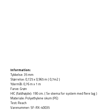
Information:
Tykkelse: 35 mm
Størrelse: 0,725 x 0,965 m ( 0,7m2 )
Ydermål: 0,76 m x 1 m
Farve: Grøn
HIC (faldhøjde): 190 cm. ( Se skema for system med flere lag )
Materiale: Polyethylene skum (PE)
Test: Reach
Varenummer: SF-RX-40035