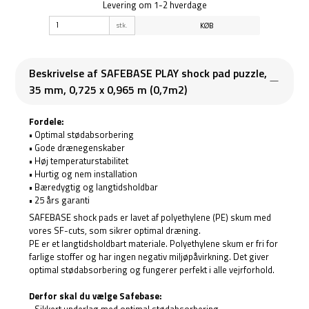
Levering om 1-2 hverdage
stk.
KØB
Beskrivelse af SAFEBASE PLAY shock pad puzzle,
35 mm, 0,725 x 0,965 m (0,7m2)
Fordele:
• Optimal stødabsorbering
• Gode drænegenskaber
• Høj temperaturstabilitet
• Hurtig og nem installation
• Bæredygtig og langtidsholdbar
• 25 års garanti
SAFEBASE shock pads er lavet af polyethylene (PE) skum med
vores SF-cuts, som sikrer optimal dræning.
PE er et langtidsholdbart materiale. Polyethylene skum er fri for
farlige stoffer og har ingen negativ miljøpåvirkning. Det giver
optimal stødabsorbering og fungerer perfekt i alle vejrforhold.
Derfor skal du vælge Safebase: