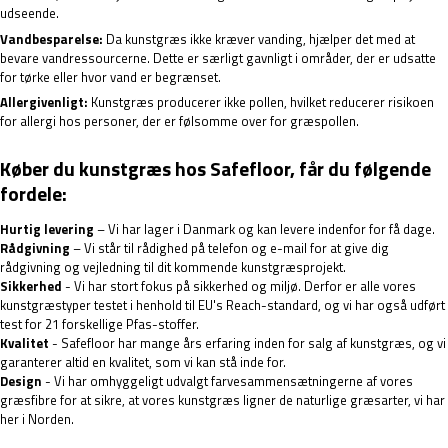
udseende.
Vandbesparelse:
Da kunstgræs ikke kræver vanding, hjælper det med at
bevare vandressourcerne. Dette er særligt gavnligt i områder, der er udsatte
for tørke eller hvor vand er begrænset.
Allergivenligt:
Kunstgræs producerer ikke pollen, hvilket reducerer risikoen
for allergi hos personer, der er følsomme over for græspollen.
Køber du kunstgræs hos Safefloor, får du følgende
fordele:
Hurtig levering
– Vi har lager i Danmark og kan levere indenfor for få dage.
Rådgivning
– Vi står til rådighed på telefon og e-mail for at give dig
rådgivning og vejledning til dit kommende kunstgræsprojekt.
Sikkerhed
- Vi har stort fokus på sikkerhed og miljø. Derfor er alle vores
kunstgræstyper testet i henhold til EU's Reach-standard, og vi har også udført
test for 21 forskellige Pfas-stoffer.
Kvalitet
- Safefloor har mange års erfaring inden for salg af kunstgræs, og vi
garanterer altid en kvalitet, som vi kan stå inde for.
Design
- Vi har omhyggeligt udvalgt farvesammensætningerne af vores
græsfibre for at sikre, at vores kunstgræs ligner de naturlige græsarter, vi har
her i Norden.