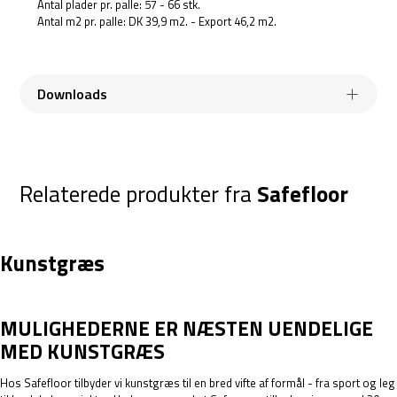
Antal plader pr. palle: 57 - 66 stk.
Antal m2 pr. palle: DK 39,9 m2. - Export 46,2 m2.
Downloads
Relaterede produkter fra
Safefloor
SAFEBASE-35MM-SHOCK-
INSTALLATION-MANUAL-
PADS-DATABLAD-AUG-
SAFEBASE-PLAY_V1.3.PDF
2023.PDF
Kunstgræs
MULIGHEDERNE ER NÆSTEN UENDELIGE
MED KUNSTGRÆS
Hos Safefloor tilbyder vi kunstgræs til en bred vifte af formål - fra sport og leg