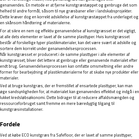
genanvendes. En metode er at fjerne kunstgræstæppet og genbruge det som
helhed til andre formål, såsom til nye græsbaner eller i landskabsprojekter.
Dette kræver dog en korrekt adskillelse af kunstgræstæppet fra underlaget og
en skånsom håndtering af materialerne.
For at sikre en nem og effektiv genanvendelse af kunstgræsset er det vigtigt,
at alle dets elementer er lavet af de samme plasttyper. Hvis kunstgræsset
består af forskellige typer plastikmaterialer, kan det være svært at adskille og
sortere dem korrekt under genanvendelsesprocessen.
Når kunstgræsset er produceret i de samme plasttyper i alle elementer af
kunstgræsset, bliver det lettere at genbruge eller genanvende materialet efter
endt brug. Genanvendelsesprocessen kan omfatte omsmeltning eller andre
former for bearbejdning af plastikmaterialerne for at skabe nye produkter eller
materialer.
Ved at bruge kunstgræs, der er fremstillet af ensartede plasttyper, kan man
øge sandsynligheden for, at materialet kan genanvendes effektivt og indgå i en
lukket kredsløbsøkonomi. Dette bidrager til at reducere affaldsmængden og
ressourceforbruget samt fremme en mere bæredygtig tilgang til
kunstgræsinstallationer.
Fordele
Ved at købe ECO kunstgræs fra Safefloor, der er lavet af samme plasttyper,